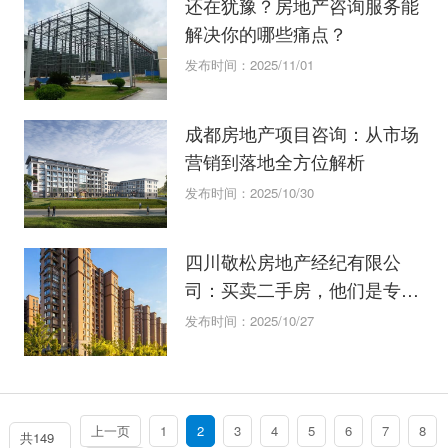
还在犹豫？房地产咨询服务能
解决你的哪些痛点？
发布时间：2025/11/01
成都房地产项目咨询：从市场
营销到落地全方位解析
发布时间：2025/10/30
四川敬松房地产经纪有限公
司：买卖二手房，他们是专业
的顾问
发布时间：2025/10/27
上一页
1
2
3
4
5
6
7
8
共149