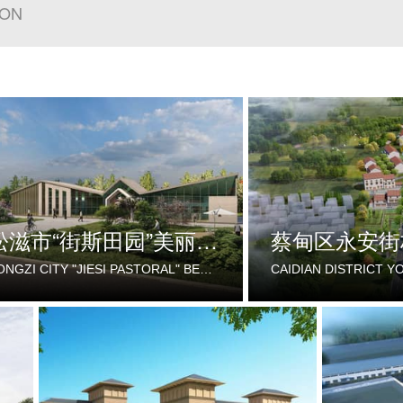
ION
松滋市“街斯田园”美丽乡村示范片建设项目
SONGZI CITY "JIESI PASTORAL" BEAUTIFUL RURAL DEMONSTRATION FILM CONSTRUCTION PROJECT