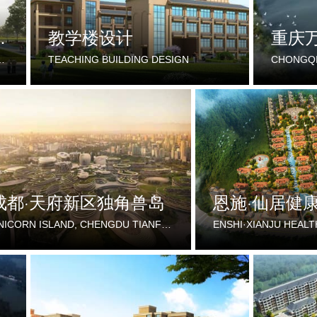
中心建设项目
教学楼设计
CENTER IN DONGXING DISTRICT, NEIJIANG CITY
TEACHING BUILDING DESIGN
成都·天府新区独角兽岛
恩施·仙居健
UNICORN ISLAND, CHENGDU TIANFU NEW DISTRICT
ENSHI·XIANJU HEALT