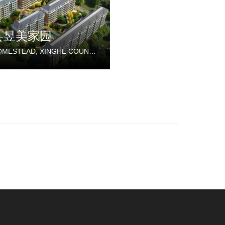
县昱美家园
YUMEI HOMESTEAD, XINGHE COUNTY