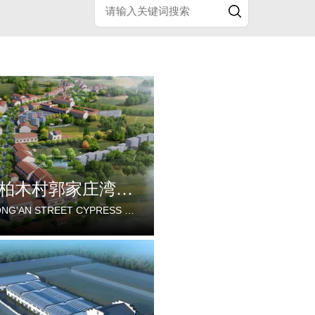
蔡甸区永安街柏木村郭家庄湾省级美丽乡村试点建设项目
CAIDIAN DISTRICT YONG'AN STREET CYPRESS VILLAGE GUOJIAZHUANG BAY PROVINCIAL BEAUTIFUL VILLAGE PILOT CONSTRUCTION PROJECT