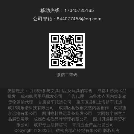
移动热线：17345725165
公司邮箱：844077458@qq.com
微信二维码
友情链接：
并积极参与文具用品及玩具的零售
成都工艺美术品
批发
成都家居用品批发公司
广告代理
乌鲁木齐国内集装箱
货物运输代理
甘肃轿车托运公司
重庆区县到上海轿车托运
成都凯乐诺科技有限公司
成都区县数创文艺内容创作
成都速
京运输有限公司
四川物料搬运装备批发公司
大同数字创意产
品展览展示
成都奥裕盈品牌管理有限公司
四川贝通扬商贸有
限公司
成都专业法律咨询
青海五金产品批发公司
Copyright © 2023四川敬松房地产经纪有限公司 版权所有