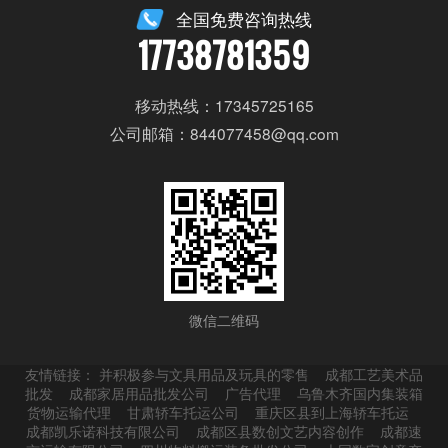
全国免费咨询热线
17738781359
移动热线：17345725165
公司邮箱：844077458@qq.com
微信二维码
友情链接：
并积极参与文具用品及玩具的零售
成都工艺美术品
批发
成都家居用品批发公司
广告代理
乌鲁木齐国内集装箱
货物运输代理
甘肃轿车托运公司
重庆区县到上海轿车托运
成都凯乐诺科技有限公司
成都区县数创文艺内容创作
成都速