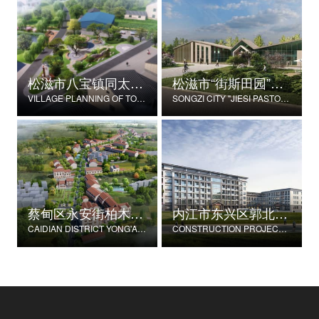
松滋市八宝镇同太湖村村庄规划
松滋市“街斯田园”美丽乡村示范片建设项目
VILLAGE PLANNING OF TONGTAIHU VILLAGE, BABAO TOWN, SONGZI CITY
SONGZI CITY "JIESI PASTORAL" BEAUTIFUL RURAL DEMONSTRATION FILM CONSTRUCTION PROJECT
蔡甸区永安街柏木村郭家庄湾省级美丽乡村试点建设项目
内江市东兴区郭北养老服务中心建设项目
CAIDIAN DISTRICT YONG'AN STREET CYPRESS VILLAGE GUOJIAZHUANG BAY PROVINCIAL BEAUTIFUL VILLAGE PILOT CONSTRUCTION PROJECT
CONSTRUCTION PROJECT OF GUOBEI ELDERLY SERVICE CENTER IN DONGXING DISTRICT, NEIJIANG CITY