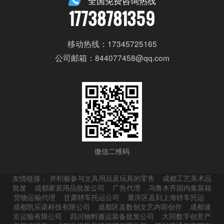
全国免费咨询热线
17738781359
移动热线：17345725165
公司邮箱：844077458@qq.com
微信二维码
友情链接：
并积极参与文具用品及玩具的零售
成都工艺美术品
批发
成都家居用品批发公司
广告代理
乌鲁木齐国内集装箱
货物运输代理
甘肃轿车托运公司
重庆区县到上海轿车托运
成都凯乐诺科技有限公司
成都区县数创文艺内容创作
成都速
京运输有限公司
四川物料搬运装备批发公司
大同数字创意产