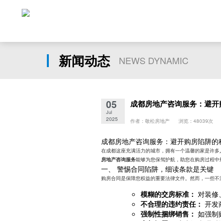
新闻动态
NEWS DYNAMIC
05
成都房地产咨询服务：避开
Jul
2025
作者：敬松房地产 浏览：48039次
成都房地产咨询服务：避开购房陷阱的
在成都这座充满活力的城市，拥有一个温馨的家是许多
能够为您保驾护航，助您在购房过程中
房地产咨询服务
一、 警惕合同陷阱，细读条款是关键
购房合同是保障您权益的重要法律文件。然而，一些不
模糊的交房标准：
对装修
不合理的违约责任：
开发
强制性捆绑销售：
如强制