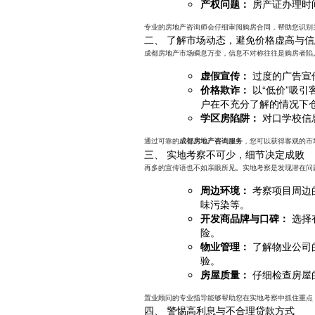
产权问题：
房产证办理时
专业的房地产咨询师会仔细审阅购房合同，帮助您识别
二、 了解市场动态，避免价格虚高与
成都房地产市场瞬息万变，信息不对称往往是购房者陷
虚假宣传：
过度的广告宣
价格欺诈：
以“低价”吸
户在不充分了解的情况下
学区房陷阱：
对口学校信
通过可靠的
，您可以获得客观的市
成都房地产咨询服务
三、 实地考察不可少，细节决定成败
再多的宣传语也不如亲眼所见。实地考察是发现潜在问
周边环境：
考察项目周边
味污染等。
开发商品牌与口碑：
选择
险。
物业管理：
了解物业公司
验。
房屋质量：
仔细检查房屋
置业顾问的专业指导能够帮助您在实地考察中抓住重点
四、 警惕高利息与不合理贷款方式