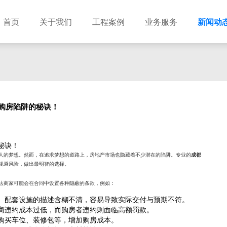
首页
关于我们
工程案例
业务服务
新闻动
购房陷阱的秘诀！
秘诀！
人的梦想。然而，在追求梦想的道路上，房地产市场也隐藏着不少潜在的陷阱。专业的
成都
规避风险，做出最明智的选择。
法商家可能会在合同中设置各种隐蔽的条款，例如：
、配套设施的描述含糊不清，容易导致实际交付与预期不符。
商违约成本过低，而购房者违约则面临高额罚款。
购买车位、装修包等，增加购房成本。